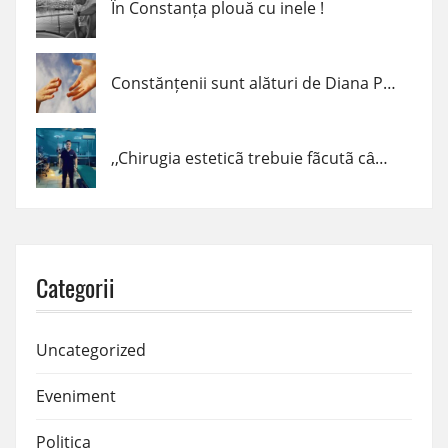
În Constanța plouă cu inele !
Constănțenii sunt alături de Diana Popescu
,,Chirugia esteticã trebuie fãcutã cȃnd trebuie, cum trebuie şi de cine trebuie!” – dr. Claudiu Podac
Categorii
Uncategorized
Eveniment
Politica