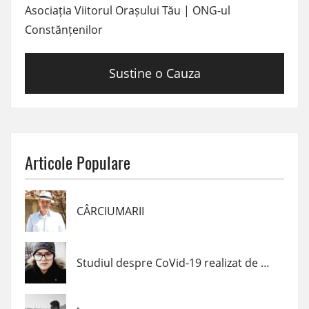
Asociația Viitorul Orașului Tău | ONG-ul
Constănțenilor
Sustine o Cauza
Articole Populare
CÂRCIUMARII
Studiul despre CoVid-19 realizat de un elev de clasa a VII-a din Navodari