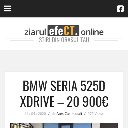
BMW SERIA 525D
XDRIVE – 20 900€
11 / 04 / 2020
/
de
Ates Casimceali
/
975 Views