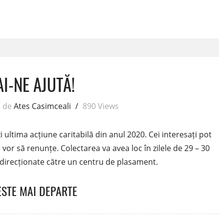
I-NE AJUTĂ!
de
Ates Casimceali
/
890 Views
i ultima acțiune caritabilă din anul 2020. Cei interesați pot
vor să renunțe. Colectarea va avea loc în zilele de 29 – 30
edirecționate către un centru de plasament.
ESTE MAI DEPARTE