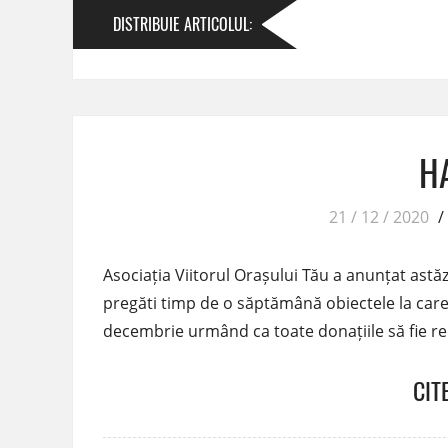
DISTRIBUIE
ARTICOLUL
:
HA
21 / 12 / 2020
/
Asociația Viitorul Orașului Tău a anunțat astăz
pregăti timp de o săptămână obiectele la care 
decembrie urmând ca toate donațiile să fie r
CIT