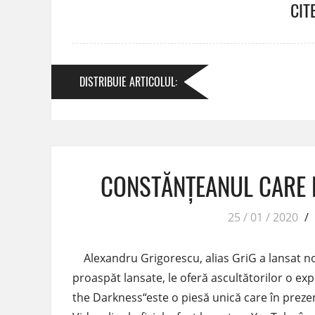
CIT
DISTRIBUIE
ARTICOLUL
:
CONSTĂNȚEANUL CARE 
25 / 01 / 2020
/
Alexandru Grigorescu, alias GriG a lansat nou
proaspăt lansate, le oferă ascultătorilor o ex
the Darkness“este o piesă unică care în preze