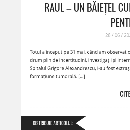
RAUL – UN BĂIEȚEL C
PENT
28 / 06 / 2
Totul a început pe 31 mai, când am observat o 
drum plin de incertitudini, investigații și inte
Spitalul Grigore Alexandrescu, i-au fost extrași
formațiune tumorală. […]
CIT
DISTRIBUIE
ARTICOLUL
: