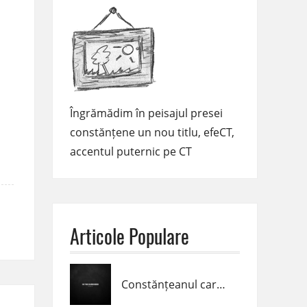
Îngrămădim în peisajul presei
constănțene un nou titlu, efeCT,
accentul puternic pe CT
Articole Populare
Constănțeanul care produce muzică peste hotare