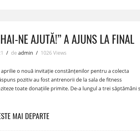
HAI-NE AJUTĂ!” A AJUNS LA FINAL
21
/
de
admin
/
1026 Views
a aprilie o nouă invitație constănțenilor pentru a colecta
ăspuns pozitiv au fost antrenorii de la sala de fitness
ziteze toate donațiile primite. De-a lungul a trei săptămâni s
ESTE MAI DEPARTE