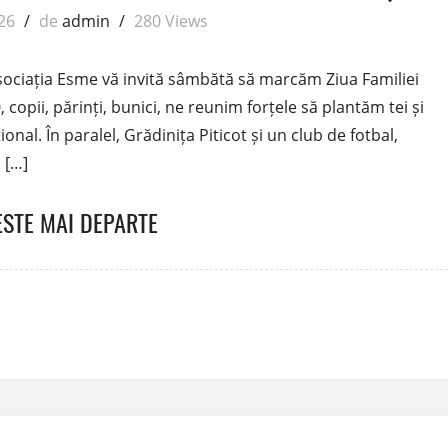
026
/
de
admin
/
280 Views
sociația Esme vă invită sâmbătă să marcăm Ziua Familiei
copii, părinți, bunici, ne reunim forțele să plantăm tei și
nal. În paralel, Grădinița Piticot și un club de fotbal,
 […]
ESTE MAI DEPARTE