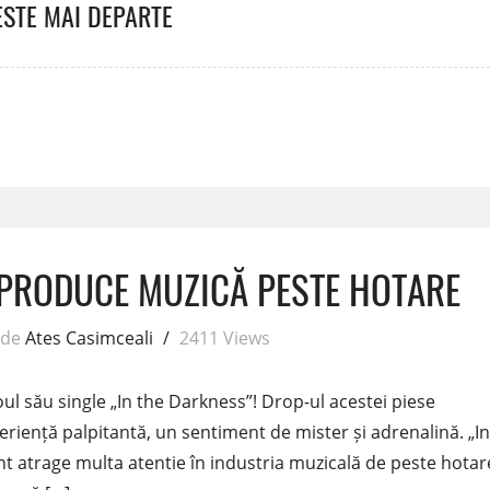
ESTE MAI DEPARTE
PRODUCE MUZICĂ PESTE HOTARE
de
Ates Casimceali
/
2411 Views
l său single „In the Darkness”! Drop-ul acestei piese
periență palpitantă, un sentiment de mister și adrenalină. „In
nt atrage multa atentie în industria muzicală de peste hotar