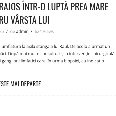
URAJOS ÎNTR-O LUPTĂ PREA MARE
RU VÂRSTA LUI
025
/
de
admin
/
624 Views
umflătură la axila stângă a lui Raul. De acolo a urmat un
rnări. După mai multe consulturi și o intervenție chirurgicală 
 ganglioni limfatici care, în urma biopsiei, au indicat o
ESTE MAI DEPARTE