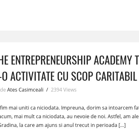
THE ENTREPRENEURSHIP ACADEMY T
R-O ACTIVITATE CU SCOP CARITABIL
de
Ates Casimceali
/
2394 Views
a fim mai uniti ca niciodata. Impreuna, dorim sa intoarcem fa
acum, mai mult ca niciodata, au nevoie de noi. Astfel, am ale
Gradina, la care am ajuns si anul trecut in perioada […]