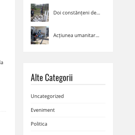
Doi constănțeni de la The Entrepreneurship Academy te invită să îi susții într-o activitate cu scop caritabil
Acțiunea umanitară ,,Hai-ne ajută!” a ajuns la final
la
Alte Categorii
Uncategorized
Eveniment
Politica