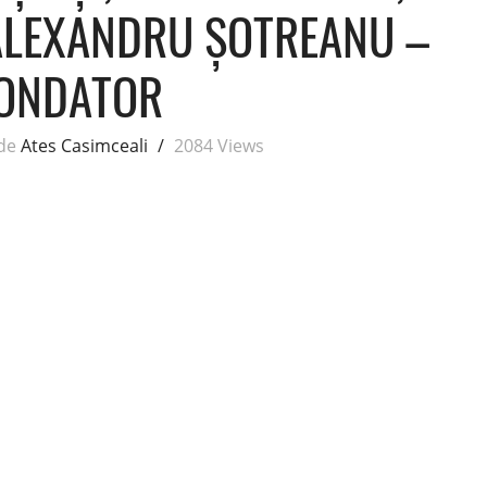
 ALEXANDRU ȘOTREANU –
ONDATOR
de
Ates Casimceali
/
2084 Views