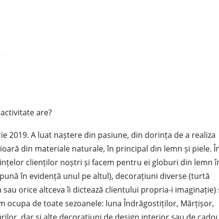
activitate are?
e 2019. A luat naștere din pasiune, din dorința de a realiza
oară din materiale naturale, în principal din lemn și piele. Î
nțelor clienților noștri și facem pentru ei globuri din lemn î
e pună în evidență unul pe altul), decorațiuni diverse (turtă
 sau orice altceva îi dictează clientului propria-i imaginație) 
om ocupa de toate sezoanele: luna Îndrăgostiților, Mărțișor,
urilor, dar și alte decorațiuni de design interior sau de cadou