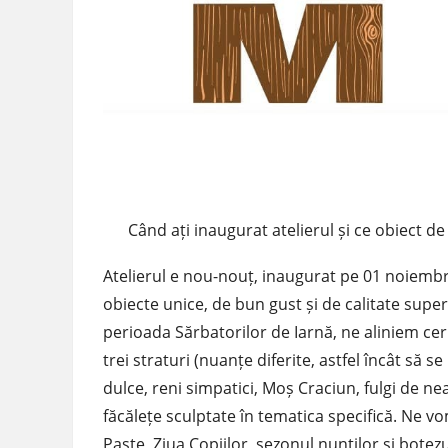
Când ați inaugurat atelierul și ce obiect de 
Atelierul e nou-nouț, inaugurat pe 01 noiembri
obiecte unice, de bun gust și de calitate superi
perioada Sărbatorilor de Iarnă, ne aliniem ceri
trei straturi (nuanțe diferite, astfel încât să s
dulce, reni simpatici, Moș Craciun, fulgi de nea
făcălețe sculptate în tematica specifică. Ne v
Paște, Ziua Copiilor, sezonul nunților și botez