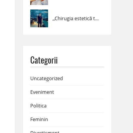
,,Chirugia esteticã trebuie fãcutã cȃnd trebuie, cum trebuie şi de cine trebuie!” – dr. Claudiu Podac
Categorii
Uncategorized
Eveniment
Politica
Feminin