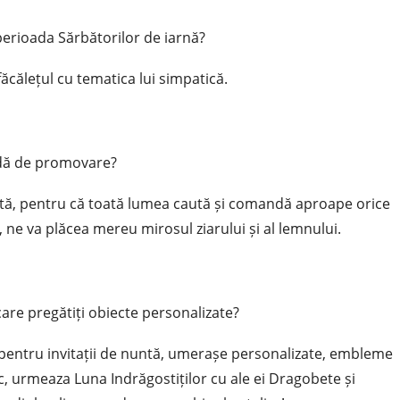
perioada Sărbătorilor de iarnă?
făcălețul cu tematica lui simpatică.
odă de promovare?
entă, pentru că toată lumea caută și comandă aproape orice
, ne va plăcea mereu mirosul ziarului și al lemnului.
re pregătiți obiecte personalizate?
se pentru invitații de nuntă, umerașe personalizate, embleme
ic, urmeaza Luna Indrăgostiților cu ale ei Dragobete și