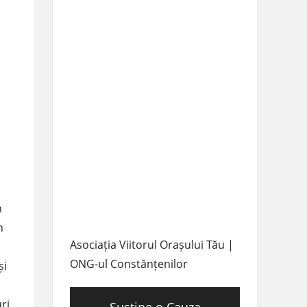
n
n
Asociația Viitorul Orașului Tău |
ONG-ul Constănțenilor
și
ri