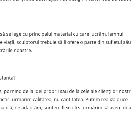
ă se lege cu principalul material cu care lucrăm, lemnul.
viață, sculptorul trebuie să îi ofere o parte din sufletul său
crările noastre.
stanța?
 pornind de la idei proprii sau de la cele ale clienților nostri
actic, urmărim calitatea, nu cantitatea. Putem realiza orice
alpabilă, ne adaptăm, suntem flexibili și urmărim să avem do