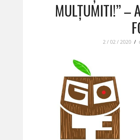
MULȚUMITI!” –
F
2 / 02 / 2020
/