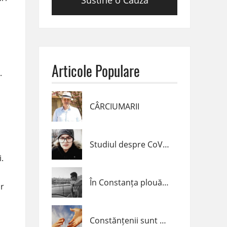
Sustine o Cauza
Articole Populare
.
CÂRCIUMARII
Studiul despre CoVid-19 realizat de un elev de clasa a VII-a din Navodari
.
În Constanța plouă cu inele !
ar
Constănțenii sunt alături de Diana Popescu