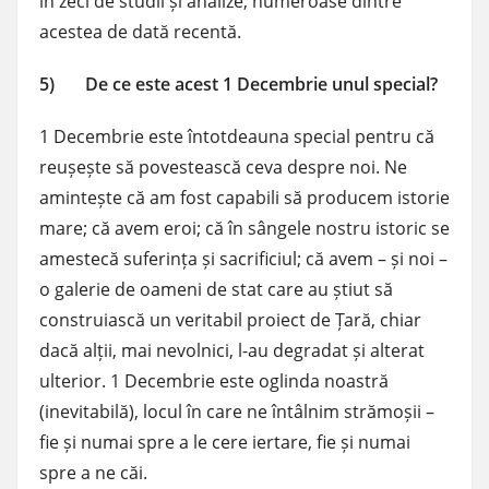
în zeci de studii și analize, numeroase dintre
acestea de dată recentă.
5) De ce este acest 1 Decembrie unul special?
1 Decembrie este întotdeauna special pentru că
reușește să povestească ceva despre noi. Ne
amintește că am fost capabili să producem istorie
mare; că avem eroi; că în sângele nostru istoric se
amestecă suferința și sacrificiul; că avem – și noi –
o galerie de oameni de stat care au știut să
construiască un veritabil proiect de Țară, chiar
dacă alții, mai nevolnici, l-au degradat și alterat
ulterior. 1 Decembrie este oglinda noastră
(inevitabilă), locul în care ne întâlnim strămoșii –
fie și numai spre a le cere iertare, fie și numai
spre a ne căi.