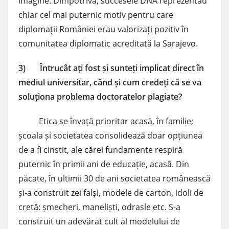
imagine. Dimpotrivă, succesele DNA reprezentau
chiar cel mai puternic motiv pentru care
diplomații României erau valorizați pozitiv în
comunitatea diplomatic acreditată la Sarajevo.
3) Întrucât ați fost și sunteți implicat direct în
mediul universitar, când și cum credeți că se va
soluționa problema doctoratelor plagiate?
Etica se învață prioritar acasă, în familie;
școala și societatea consolidează doar opțiunea
de a fi cinstit, ale cărei fundamente respiră
puternic în primii ani de educație, acasă. Din
păcate, în ultimii 30 de ani societatea românească
și-a construit zei falși, modele de carton, idoli de
cretă: șmecheri, maneliști, odrasle etc. S-a
construit un adevărat cult al modelului de