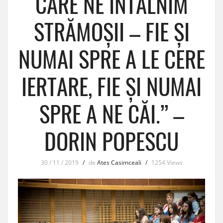
CARE NE ÎNTÂLNIM
STRĂMOȘII – FIE ȘI
NUMAI SPRE A LE CERE
IERTARE, FIE ȘI NUMAI
SPRE A NE CĂI.” –
DORIN POPESCU
30 / 11 / 2019
/
de
Ates Casimceali
/
1254 Views