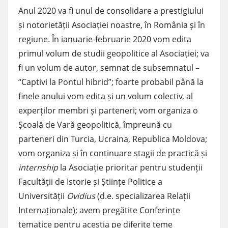
Anul 2020 va fi unul de consolidare a prestigiului
și notorietății Asociației noastre, în România și în
regiune. În ianuarie-februarie 2020 vom edita
primul volum de studii geopolitice al Asociației; va
fi un volum de autor, semnat de subsemnatul –
“Captivi la Pontul hibrid”; foarte probabil până la
finele anului vom edita și un volum colectiv, al
experților membri și parteneri; vom organiza o
Școală de Vară geopolitică, împreună cu
parteneri din Turcia, Ucraina, Republica Moldova;
vom organiza și în continuare stagii de practică și
internship
la Asociație prioritar pentru studenții
Facultății de Istorie și Științe Politice a
Universității
Ovidius
(d.e. specializarea Relații
Internaționale); avem pregătite Conferințe
tematice pentru aceștia pe diferite teme