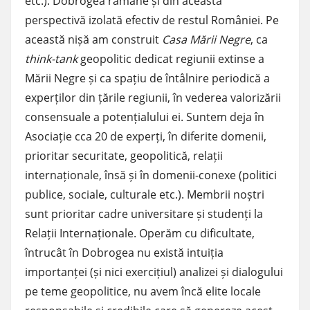
etc.). Dobrogea rămâne și din această
perspectivă izolată efectiv de restul României. Pe
această nișă am construit
Casa Mării Negre
, ca
think-tank
geopolitic dedicat regiunii extinse a
Mării Negre și ca spațiu de întâlnire periodică a
experților din țările regiunii, în vederea valorizării
consensuale a potențialului ei. Suntem deja în
Asociație cca 20 de experți, în diferite domenii,
prioritar securitate, geopolitică, relații
internaționale, însă și în domenii-conexe (politici
publice, sociale, culturale etc.). Membrii noștri
sunt prioritar cadre universitare și studenți la
Relații Internaționale. Operăm cu dificultate,
întrucât în Dobrogea nu există intuiția
importanței (și nici exercițiul) analizei și dialogului
pe teme geopolitice, nu avem încă elite locale