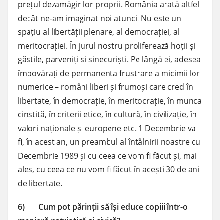
prețul dezamăgirilor proprii. România arată altfel
decât ne-am imaginat noi atunci. Nu este un
spațiu al libertății plenare, al democrației, al
meritocrației. În jurul nostru proliferează hoții și
găștile, parveniți și sinecuriști. Pe lângă ei, adesea
împovărați de permanenta frustrare a micimii lor
numerice – români liberi și frumoși care cred în
libertate, în democrație, în meritocrație, în munca
cinstită, în criterii etice, în cultură, în civilizație, în
valori naționale și europene etc. 1 Decembrie va
fi, în acest an, un preambul al întâlnirii noastre cu
Decembrie 1989 și cu ceea ce vom fi făcut și, mai
ales, cu ceea ce nu vom fi făcut în acești 30 de ani
de libertate.
6) Cum pot părinții să își educe copiii într-o