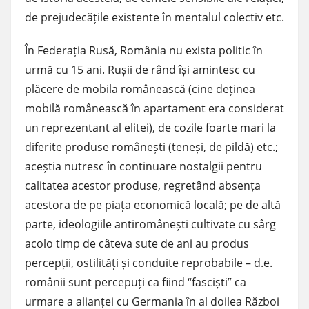
de prejudecățile existente în mentalul colectiv etc.
În Federația Rusă, România nu exista politic în
urmă cu 15 ani. Rușii de rând își amintesc cu
plăcere de mobila românească (cine deținea
mobilă românească în apartament era considerat
un reprezentant al elitei), de cozile foarte mari la
diferite produse românești (teneși, de pildă) etc.;
aceștia nutresc în continuare nostalgii pentru
calitatea acestor produse, regretând absența
acestora de pe piața economică locală; pe de altă
parte, ideologiile antiromânești cultivate cu sârg
acolo timp de câteva sute de ani au produs
percepții, ostilități și conduite reprobabile – d.e.
românii sunt percepuți ca fiind “fasciști” ca
urmare a alianței cu Germania în al doilea Război