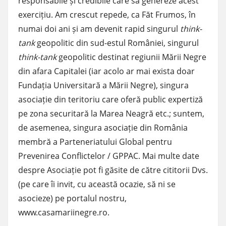
responsabile și credibile care să genereze acest
exercițiu. Am crescut repede, ca Făt Frumos, în
numai doi ani și am devenit rapid singurul
think-
tank
geopolitic din sud-estul României, singurul
think-tank
geopolitic destinat regiunii Mării Negre
din afara Capitalei (iar acolo ar mai exista doar
Fundația Universitară a Mării Negre), singura
asociație din teritoriu care oferă public expertiză
pe zona securitară la Marea Neagră etc.; suntem,
de asemenea, singura asociație din România
membră a Parteneriatului Global pentru
Prevenirea Conflictelor / GPPAC. Mai multe date
despre Asociație pot fi găsite de către cititorii Dvs.
(pe care îi invit, cu această ocazie, să ni se
asocieze) pe portalul nostru,
www.casamariinegre.ro
.