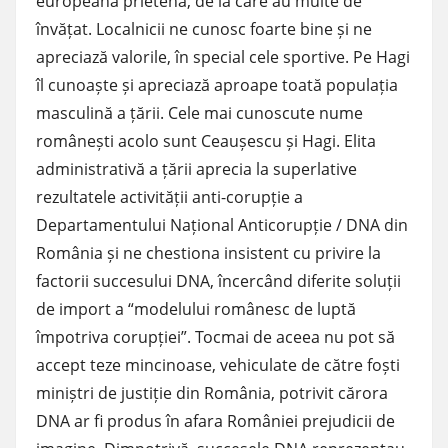
europeană prietenă, de la care au multe de
învățat. Localnicii ne cunosc foarte bine și ne
apreciază valorile, în special cele sportive. Pe Hagi
îl cunoaște și apreciază aproape toată populația
masculină a țării. Cele mai cunoscute nume
românești acolo sunt Ceaușescu și Hagi. Elita
administrativă a țării aprecia la superlative
rezultatele activității anti-corupție a
Departamentului Național Anticorupție / DNA din
România și ne chestiona insistent cu privire la
factorii succesului DNA, încercând diferite soluții
de import a “modelului românesc de luptă
împotriva corupției”. Tocmai de aceea nu pot să
accept teze mincinoase, vehiculate de către foști
miniștri de justiție din România, potrivit cărora
DNA ar fi produs în afara României prejudicii de