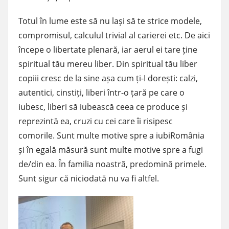
Totul în lume este să nu lași să te strice modele,
compromisul, calculul trivial al carierei etc. De aici
începe o libertate plenară, iar aerul ei tare ține
spiritual tău mereu liber. Din spiritual tău liber
copiii cresc de la sine așa cum ți-I dorești: calzi,
autentici, cinstiți, liberi într-o țară pe care o
iubesc, liberi să iubească ceea ce produce și
reprezintă ea, cruzi cu cei care îi risipesc
comorile. Sunt multe motive spre a iubiRomânia
și în egală măsură sunt multe motive spre a fugi
de/din ea. În familia noastră, predomină primele.
Sunt sigur că niciodată nu va fi altfel.