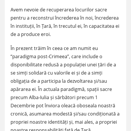
Avem nevoie de recuperarea locurilor sacre
pentru a reconstrui încrederea în noi, încrederea
în instituții, în Țară, în trecutul ei, în capacitatea ei
de a produce eroi.
În prezent trăim în ceea ce am numit eu
“paradigma post-Crimeea”, care include o
disponibilitate redusă a populației unei țări de a
se simți solidară cu valorile ei și de a simți
obligația de a participa la dezvoltarea și/sau
apărarea ei. În actuala paradigmă, spații sacre
precum Alba-Iulia și sărbători precum 1
Decembrie pot înviora oleacă oboseala noastră
cronică, asumarea modestă și/sau condiționată a
propriei noastre identități și, mai ales, a propriei
noastre responsabilități față de Țară.