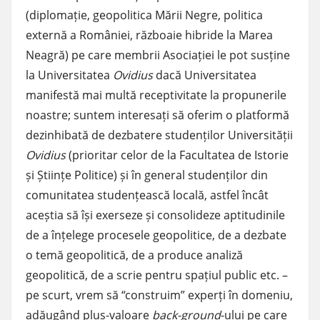
(diplomație, geopolitica Mării Negre, politica
externă a României, războaie hibride la Marea
Neagră) pe care membrii Asociației le pot susține
la Universitatea
Ovidius
dacă Universitatea
manifestă mai multă receptivitate la propunerile
noastre; suntem interesați să oferim o platformă
dezinhibată de dezbatere studenților Universității
Ovidius
(prioritar celor de la Facultatea de Istorie
și Științe Politice) și în general studenților din
comunitatea studențească locală, astfel încât
aceștia să își exerseze și consolideze aptitudinile
de a înțelege procesele geopolitice, de a dezbate
o temă geopolitică, de a produce analiză
geopolitică, de a scrie pentru spațiul public etc. –
pe scurt, vrem să “construim” experți în domeniu,
adăugând plus-valoare
back-ground
-ului pe care