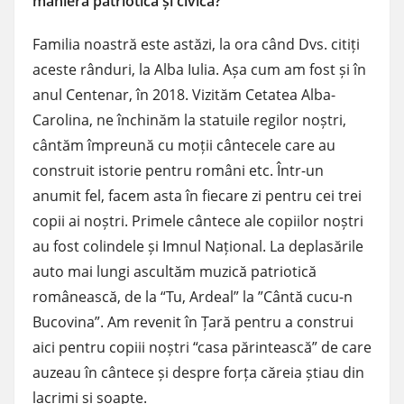
manieră patriotică și civică?
Familia noastră este astăzi, la ora când Dvs. citiți
aceste rânduri, la Alba Iulia. Așa cum am fost și în
anul Centenar, în 2018. Vizităm Cetatea Alba-
Carolina, ne închinăm la statuile regilor noștri,
cântăm împreună cu moții cântecele care au
construit istorie pentru români etc. Într-un
anumit fel, facem asta în fiecare zi pentru cei trei
copii ai noștri. Primele cântece ale copiilor noștri
au fost colindele și Imnul Național. La deplasările
auto mai lungi ascultăm muzică patriotică
românească, de la “Tu, Ardeal” la ”Cântă cucu-n
Bucovina”. Am revenit în Țară pentru a construi
aici pentru copiii noștri “casa părintească” de care
auzeau în cântece și despre forța căreia știau din
lacrimi și șoapte.