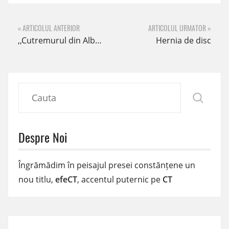
« ARTICOLUL ANTERIOR
ARTICOLUL URMATOR »
,,Cutremurul din Albania este o tragedie prea mare pentru o țară atât de mică.” – Marsida Bejko Moșnianu – inițiator campanie ,,Cutremur Albania”
Hernia de disc
Despre Noi
Îngrămădim în peisajul presei constănțene un
nou titlu,
efeCT
, accentul puternic pe
CT