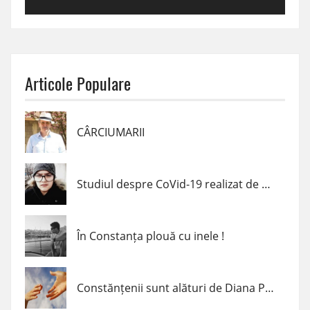
Articole Populare
CÂRCIUMARII
Studiul despre CoVid-19 realizat de un elev de clasa a VII-a din Navodari
În Constanța plouă cu inele !
Constănțenii sunt alături de Diana Popescu