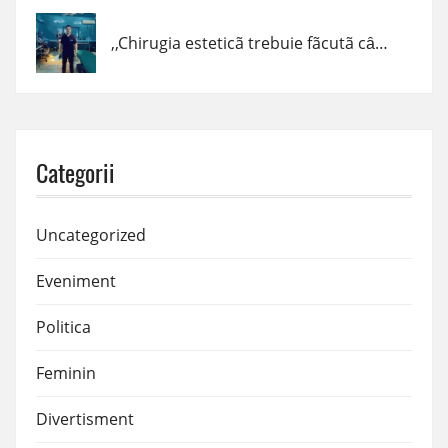
,,Chirugia esteticã trebuie fãcutã cȃnd trebuie, cum trebuie şi de cine trebuie!” – dr. Claudiu Podac
Categorii
Uncategorized
Eveniment
Politica
Feminin
Divertisment