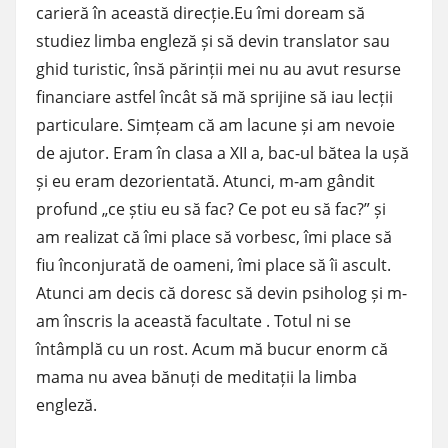
carieră în această direcție.Eu îmi doream să
studiez limba engleză și să devin translator sau
ghid turistic, însă părinții mei nu au avut resurse
financiare astfel încât să mă sprijine să iau lecții
particulare. Simțeam că am lacune și am nevoie
de ajutor. Eram în clasa a XII a, bac-ul bătea la ușă
și eu eram dezorientată. Atunci, m-am gândit
profund „ce știu eu să fac? Ce pot eu să fac?” și
am realizat că îmi place să vorbesc, îmi place să
fiu înconjurată de oameni, îmi place să îi ascult.
Atunci am decis că doresc să devin psiholog și m-
am înscris la această facultate . Totul ni se
întâmplă cu un rost. Acum mă bucur enorm că
mama nu avea bănuți de meditații la limba
engleză.