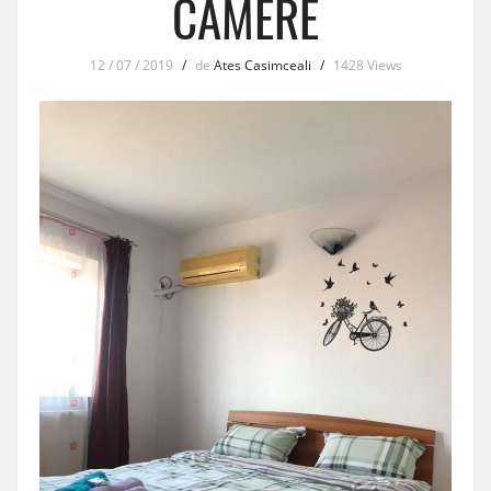
CAMERE
12 / 07 / 2019
/
de
Ates Casimceali
/
1428 Views