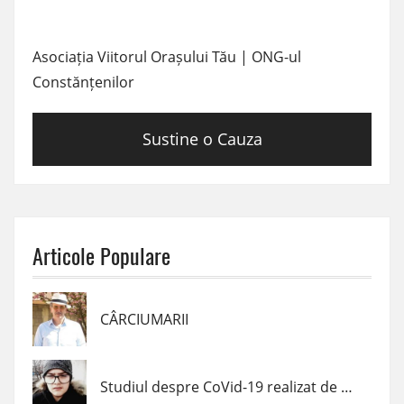
Asociația Viitorul Orașului Tău | ONG-ul
Constănțenilor
Sustine o Cauza
Articole Populare
CÂRCIUMARII
Studiul despre CoVid-19 realizat de un elev de clasa a VII-a din Navodari