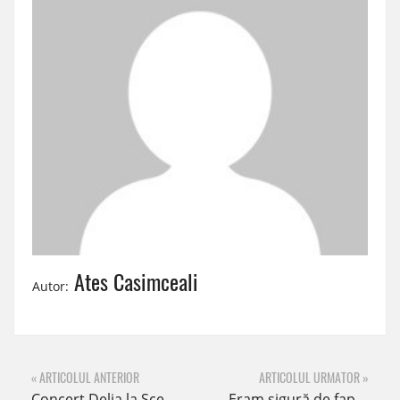
Ates Casimceali
Autor:
« ARTICOLUL ANTERIOR
ARTICOLUL URMATOR »
Concert Delia la Scena 3 Papuci
,, Eram sigură de faptul că doresc să lucrez la o instituție de învățământ întrucât am adorat mereu copiii.” – Georgiana Grosu – Psiholog