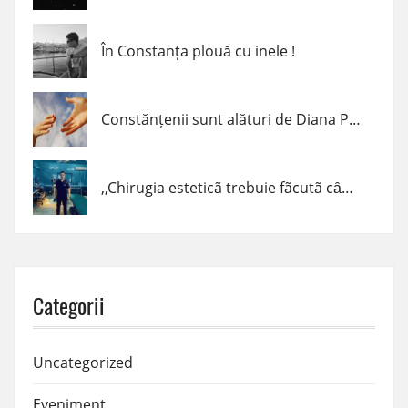
În Constanța plouă cu inele !
Constănțenii sunt alături de Diana Popescu
,,Chirugia esteticã trebuie fãcutã cȃnd trebuie, cum trebuie şi de cine trebuie!” – dr. Claudiu Podac
Categorii
Uncategorized
Eveniment