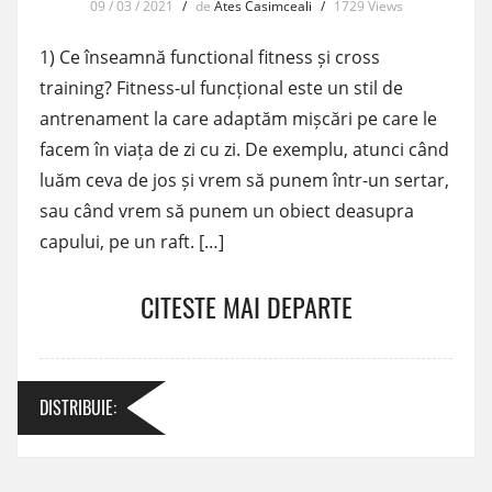
09 / 03 / 2021
/
de
Ates Casimceali
/
1729 Views
1) Ce înseamnă functional fitness și cross
training? Fitness-ul funcțional este un stil de
antrenament la care adaptăm mișcări pe care le
facem în viața de zi cu zi. De exemplu, atunci când
luăm ceva de jos și vrem să punem într-un sertar,
sau când vrem să punem un obiect deasupra
capului, pe un raft. […]
CITESTE MAI DEPARTE
DISTRIBUIE
: