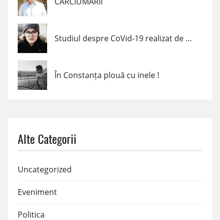
CÂRCIUMARII
Studiul despre CoVid-19 realizat de un elev de clasa a VII-a din Navodari
În Constanța plouă cu inele !
Alte Categorii
Uncategorized
Eveniment
Politica