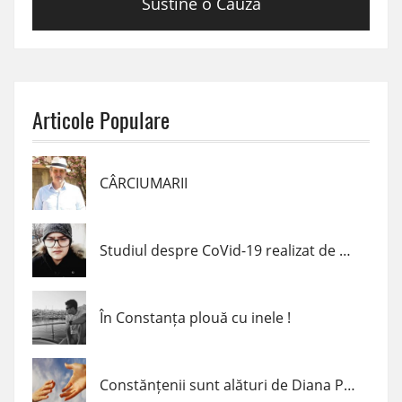
Sustine o Cauza
Articole Populare
CÂRCIUMARII
Studiul despre CoVid-19 realizat de un elev de clasa a VII-a din Navodari
În Constanța plouă cu inele !
Constănțenii sunt alături de Diana Popescu