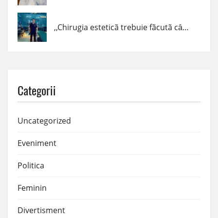
,,Chirugia esteticã trebuie fãcutã cȃnd trebuie, cum trebuie şi de cine trebuie!” – dr. Claudiu Podac
Categorii
Uncategorized
Eveniment
Politica
Feminin
Divertisment