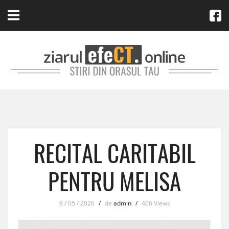
RECITAL CARITABIL
PENTRU MELISA
8 / 05 / 2026
/
de
admin
/
406 Views