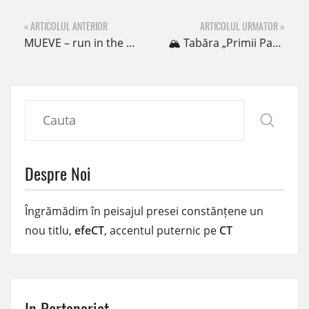
« ARTICOLUL ANTERIOR
ARTICOLUL URMATOR »
MUEVE – run in the park
🏔️ Tabăra „Primii Pași pe Zăpadă” – Aventură și distracție la prima ediție de iarnă!
Despre Noi
Îngrămădim în peisajul presei constănțene un
nou titlu,
efeCT
, accentul puternic pe
CT
In Parteneriat