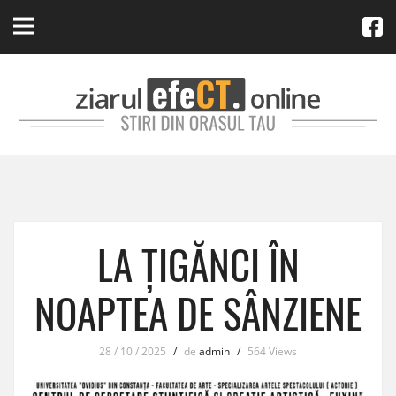
LA ȚIGĂNCI ÎN
NOAPTEA DE SÂNZIENE
28 / 10 / 2025
/
de
admin
/
564 Views