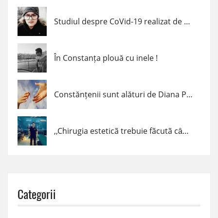
Studiul despre CoVid-19 realizat de un elev de clasa a VII-a din Navodari
În Constanța plouă cu inele !
Constănțenii sunt alături de Diana Popescu
,,Chirugia esteticã trebuie fãcutã cȃnd trebuie, cum trebuie şi de cine trebuie!” – dr. Claudiu Podac
Categorii