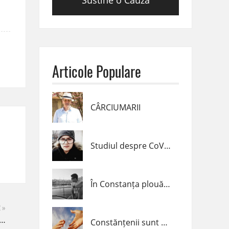
Sustine o Cauza
Articole Populare
CÂRCIUMARII
Studiul despre CoVid-19 realizat de un elev de clasa a VII-a din Navodari
În Constanța plouă cu inele !
 »
Constănțenii sunt alături de Diana Popescu