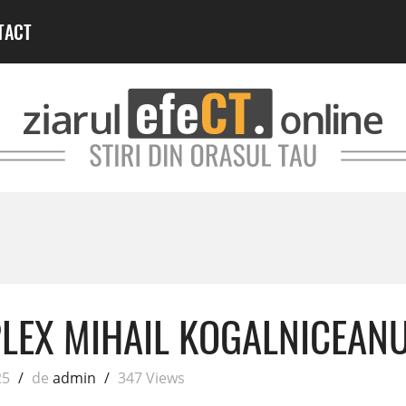
TACT
PLEX MIHAIL KOGALNICEAN
25
/
de
admin
/
347 Views