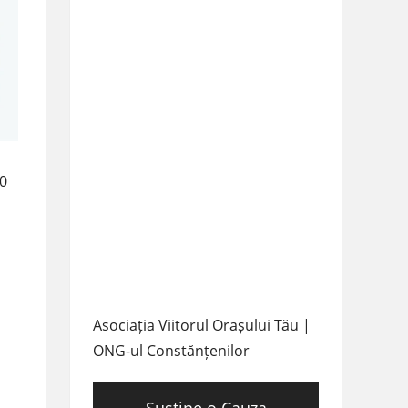
00
Asociația Viitorul Orașului Tău |
ONG-ul Constănțenilor