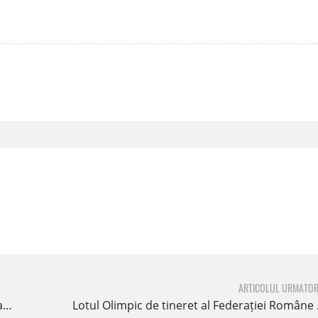
ARTICOLUL URMATOR
i
Lotul Olimpic de tineret al Federației Române de Canotaj a vizitat Cazinoul