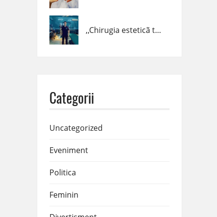
,,Chirugia esteticã trebuie fãcutã cȃnd trebuie, cum trebuie şi de cine trebuie!” – dr. Claudiu Podac
Categorii
Uncategorized
Eveniment
Politica
Feminin