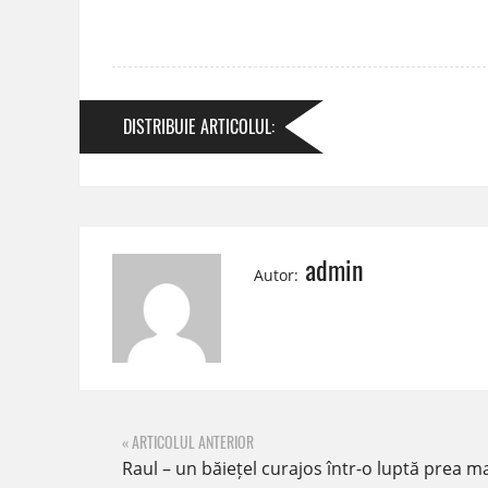
DISTRIBUIE
ARTICOLUL
:
admin
Autor:
« ARTICOLUL ANTERIOR
Raul – un băiețel curajos într-o luptă prea mare pentru vârsta lu