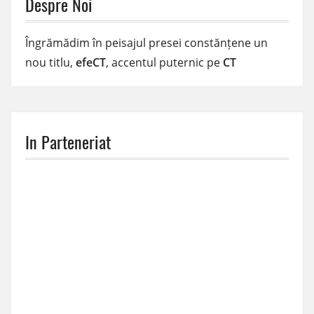
Despre Noi
Îngrămădim în peisajul presei constănțene un
nou titlu,
efeCT
, accentul puternic pe
CT
In Parteneriat