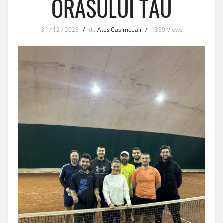
ORASULUI TAU
31 / 12 / 2023
/
de
Ates Casimceali
/
1339 Views