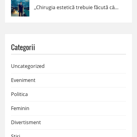
,,Chirugia esteticã trebuie fãcutã cȃnd trebuie, cum trebuie şi de cine trebuie!” – dr. Claudiu Podac
Categorii
Uncategorized
Eveniment
Politica
Feminin
Divertisment
Stiri