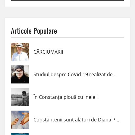
Articole Populare
CÂRCIUMARII
Studiul despre CoVid-19 realizat de un elev de clasa a VII-a din Navodari
În Constanța plouă cu inele !
Constănțenii sunt alături de Diana Popescu