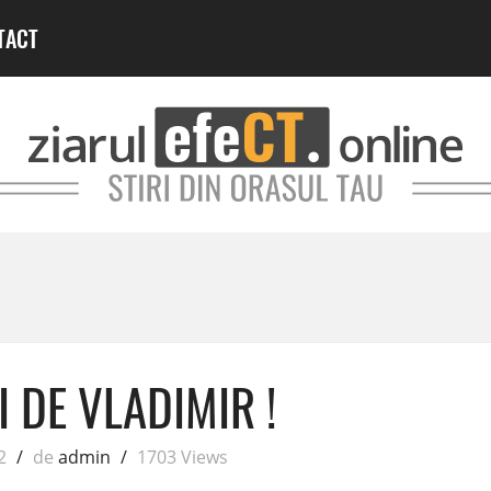
TACT
 DE VLADIMIR !
2
/
de
admin
/
1703 Views