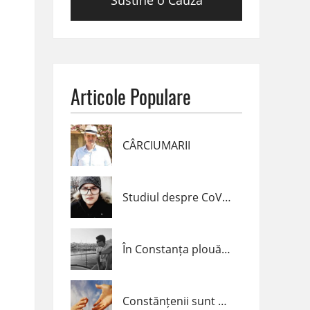
Sustine o Cauza
Articole Populare
CÂRCIUMARII
Studiul despre CoVid-19 realizat de un elev de clasa a VII-a din Navodari
În Constanța plouă cu inele !
Constănțenii sunt alături de Diana Popescu