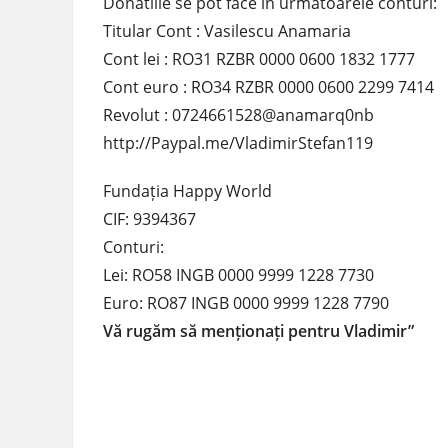
Donatiile se pot face in urmatoarele conturi:
Titular Cont : Vasilescu Anamaria
Cont lei : RO31 RZBR 0000 0600 1832 1777
Cont euro : RO34 RZBR 0000 0600 2299 7414
Revolut : 0724661528@anamarq0nb
http://Paypal.me/VladimirStefan119
Fundația Happy World
CIF: 9394367
Conturi:
Lei: RO58 INGB 0000 9999 1228 7730
Euro: RO87 INGB 0000 9999 1228 7790
Vă rugăm să menționați pentru Vladimir”