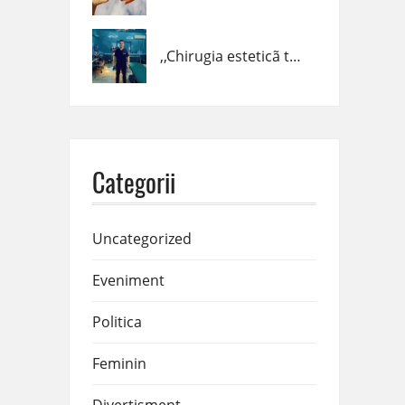
,,Chirugia esteticã trebuie fãcutã cȃnd trebuie, cum trebuie şi de cine trebuie!” – dr. Claudiu Podac
Categorii
Uncategorized
Eveniment
Politica
Feminin