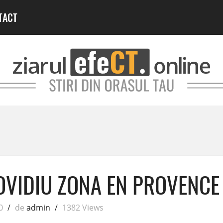
TACT
OVIDIU ZONA EN PROVENCE
0
/
de
admin
/
1382 Views