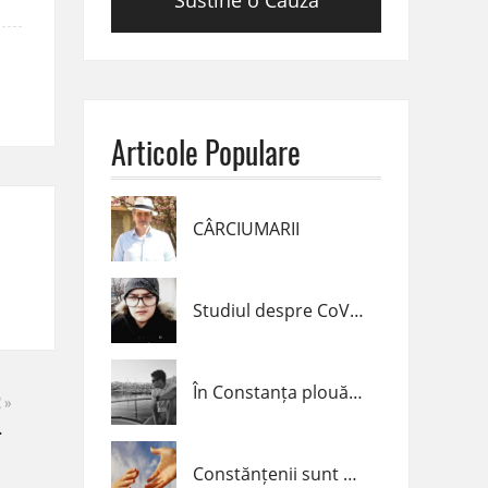
Sustine o Cauza
Articole Populare
CÂRCIUMARII
Studiul despre CoVid-19 realizat de un elev de clasa a VII-a din Navodari
În Constanța plouă cu inele !
 »
Constănțenii sunt alături de Diana Popescu