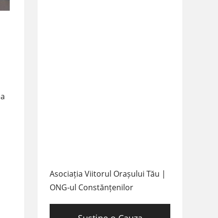
ea
Asociația Viitorul Orașului Tău |
ONG-ul Constănțenilor