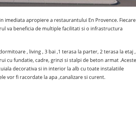
,in imediata apropiere a restaurantului En Provence. Fiecare
l va beneficia de multiple facilitati si o infrastructura
mitoare , living , 3 bai ,1 terasa la parter, 2 terasa la etaj ,
rui cu fundatie, cadre, grinzi si stalpi de beton armat .Acest
ala decorativa si in interior la alb cu toate instalatiile
sele vor fi racordate la apa ,canalizare si curent.