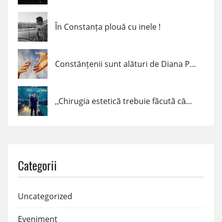
În Constanța plouă cu inele !
Constănțenii sunt alături de Diana Popescu
,,Chirugia esteticã trebuie fãcutã cȃnd trebuie, cum trebuie şi de cine trebuie!” – dr. Claudiu Podac
Categorii
Uncategorized
Eveniment