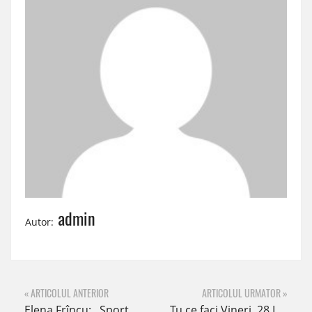
admin
Autor:
« ARTICOLUL ANTERIOR
ARTICOLUL URMATOR »
Elena Frîncu: ,,Sportul face diferența între țările bogate și cele sărace!”
Tu ce faci Vineri, 28 Iunie? – Concert Smiley