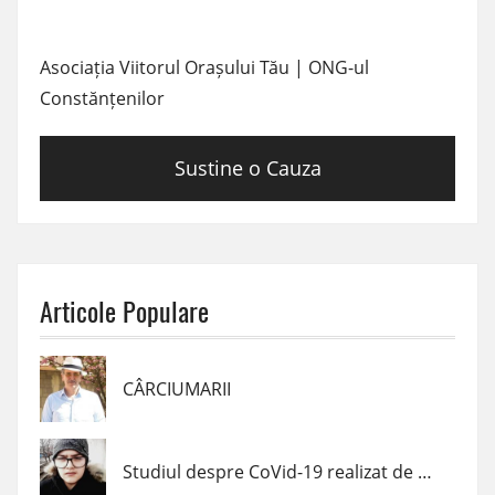
Asociația Viitorul Orașului Tău | ONG-ul
Constănțenilor
Sustine o Cauza
Articole Populare
CÂRCIUMARII
Studiul despre CoVid-19 realizat de un elev de clasa a VII-a din Navodari