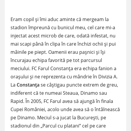
Eram copil şi îmi aduc aminte că mergeam la
stadion împreună cu bunicul meu, cel care mi-a
injectat acest microb de care, odată infestat, nu
mai scapi până în clipa în care închizi ochii şi pui
mâinile pe piept. Oamenii erau paşnici şi îşi
încurajau echipa favorită pe tot parcursul
meciului. FC Farul Constanţa era echipa fanion a
oraşului şi ne reprezenta cu mândrie în Divizia A.
La
Constanţa
se câştigau puncte extrem de greu,
indiferent că te numeai Steaua, Dinamo sau
Rapid. În 2005, FC Farul avea să ajungă în finala
Cupei României, acolo unde avea să o întâlnească
pe Dinamo. Meciul s-a jucat la Bucureşti, pe
stadionul din „Parcul cu platani” cel pe care