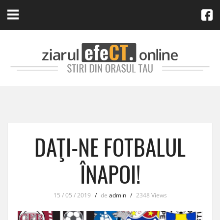
DAŢI-NE FOTBALUL
ÎNAPOI!
15 / 05 / 2019
/
de
admin
/
2348 Views