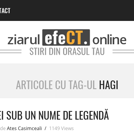
TACT
ARTICOLE CU TAG-UL
HAGI
EI SUB UN NUME DE LEGENDĂ
de
Ates Casimceali
/
1149 Views